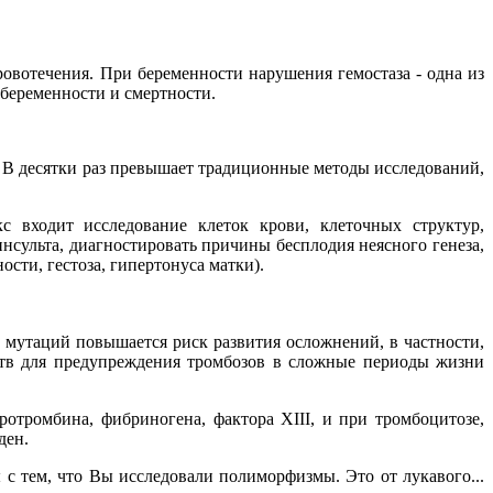
кровотечения. При беременности нарушения гемостаза - одна из
еременности и смертности.
В десятки раз превышает традиционные методы исследований,
с входит исследование клеток крови, клеточных структур,
нсульта, диагностировать причины бесплодия неясного генеза,
ости, гестоза, гипертонуса матки).
мутаций повышается риск развития осложнений, в частности,
рств для предупреждения тромбозов в сложные периоды жизни
отромбина, фибриногена, фактора XIII, и при тромбоцитозе,
йден.
 с тем, что Вы исследовали полиморфизмы. Это от лукавого...