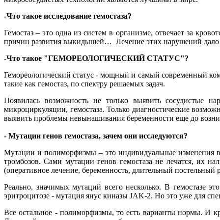
-Что такое исследование гемостаза?
Гемостаз – это одна из систем в организме, отвечает за кров
причин развития выкидышей… Лечение этих нарушений дало 
-Что такое "ГЕМОРЕОЛОГИЧЕСКИЙ СТАТУС"?
Гемореологический статус - мощный и самый современный ко
такие как гемостаз, по спектру решаемых задач.
Появилась возможность не только выявить сосудистые нар
микроциркуляции, гемостаза. Только диагностические возможн
выявить проблемы невынашивания беременности еще до возник
- Мутации генов гемостаза, зачем они исследуются?
Мутации и полиморфизмы – это индивидуальные изменения в 
тромбозов. Сами мутации генов гемостаза не лечатся, их н
(оперативное лечение, беременность, длительный постельный р
Реально, значимых мутаций всего несколько. В гемостазе э
эритроцитозе - мутация янус киназы JAK-2. Но это уже для сп
Все остальное - полиморфизмы, то есть варианты нормы. И кр