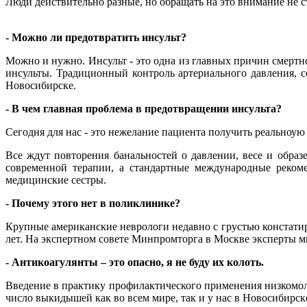
Люди действительно разные, но обращать на это внимание не с
- Можно ли предотвратить инсульт?
Можно и нужно. Инсульт - это одна из главных причин смертн
инсульты. Традиционный контроль артериального давления, с
Новосибирске.
- В чем главная проблема в предотвращении инсульта?
Сегодня для нас - это нежелание пациента получить реальноую
Все ждут повторения банальностей о давлении, весе и обра
современной терапии, а стандартные международные рекоме
медицинские сестры.
- Почему этого нет в поликлинике?
Крупные американские неврологи недавно с грустью констатир
лет. На экспертном совете Минпромторга в Москве эксперты м
- Антикоагулянты – это опасно, я не буду их колоть.
Введение в практику профилактического применения низкомол
число выкидышей как во всем мире, так и у нас в Новосибирске