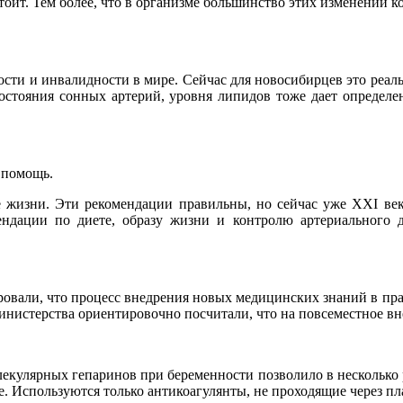
тоит. Тем более, что в организме большинство этих изменений 
ости и инвалидности в мире. Сейчас для новосибирцев это реаль
остояния сонных артерий, уровня липидов тоже дает определен
 помощь.
зе жизни. Эти рекомендации правильны, но сейчас уже XXI ве
ндации по диете, образу жизни и контролю артериального д
овали, что процесс внедрения новых медицинских знаний в практ
инистерства ориентировочно посчитали, что на повсеместное вн
екулярных гепаринов при беременности позволило в несколько 
. Используются только антикоагулянты, не проходящие через пла